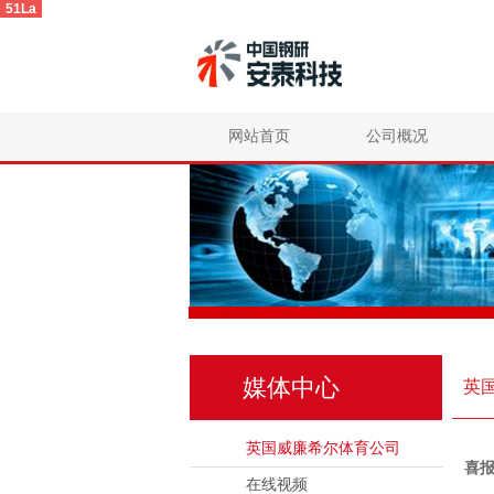
51La
网站首页
公司概况
媒体中心
英
英国威廉希尔体育公司
喜
在线视频