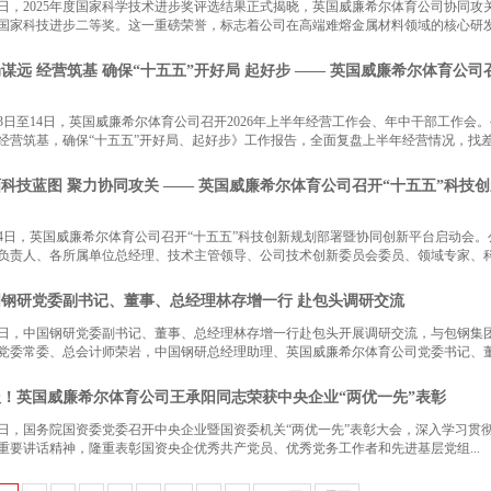
8日，2025年度国家科学技术进步奖评选结果正式揭晓，英国威廉希尔体育公司协同攻
国家科技进步二等奖。这一重磅荣誉，标志着公司在高端难熔金属材料领域的核心研发与
谋远 经营筑基 确保“十五五”开好局 起好步 —— 英国威廉希尔体育公司
13日至14日，英国威廉希尔体育公司召开2026年上半年经营工作会、年中干部工作
经营筑基，确保“十五五”开好局、起好步》工作报告，全面复盘上半年经营情况，找差距
科技蓝图 聚力协同攻关 —— 英国威廉希尔体育公司召开“十五五”科技
14日，英国威廉希尔体育公司召开“十五五”科技创新规划部署暨协同创新平台启动会
负责人、各所属单位总经理、技术主管领导、公司技术创新委员会委员、领域专家、科技
国钢研党委副书记、董事、总经理林存增一行 赴包头调研交流
7日，中国钢研党委副书记、董事、总经理林存增一行赴包头开展调研交流，与包钢集
党委常委、总会计师荣岩，中国钢研总经理助理、英国威廉希尔体育公司党委书记、董事
报！英国威廉希尔体育公司王承阳同志荣获中央企业“两优一先”表彰
7日，国务院国资委党委召开中央企业暨国资委机关“两优一先”表彰大会，深入学习贯
重要讲话精神，隆重表彰国资央企优秀共产党员、优秀党务工作者和先进基层党组...