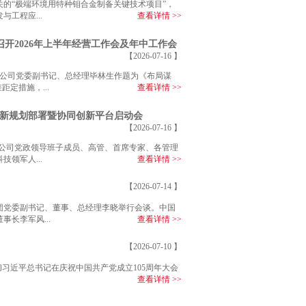
关的“极端环境用特种钼合金制备关键技术项目”，
工程应...
查看详情 >>
召开2026年上半年经营工作会及年中工作会
【2026-07-16 】
会。公司党委副书记、总经理毕林生作题为《布局谋
定措施，...
查看详情 >>
创新规划部署暨协同创新平台启动会
【2026-07-16 】
。公司党政领导班子成员、高管、首席专家、各管理
领军人...
查看详情 >>
【2026-07-14 】
团党委副书记、董事、总经理李晓举行会谈。中国
长李军风...
查看详情 >>
【2026-07-10 】
彻习近平总书记在庆祝中国共产党成立105周年大会
查看详情 >>