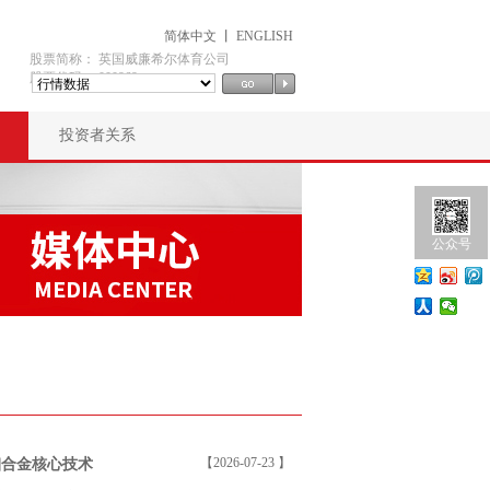
简体中文
丨
ENGLISH
股票简称： 英国威廉希尔体育公司
股票代码： 000969
投资者关系
公众号
钼合金核心技术
【2026-07-23 】